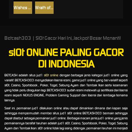
Wishes of the Genie
Wrath of Zeus
Betcash303 | Sl0t Gacor Hari Ini, Jackpot Besar Menanti!
sl0t ONLINE PALING GACOR
DI INDONESIA
BETCASH adalah situs jud1
sl0t online
dengan berbagai jenis kategori jud1 online yang
variatif. BETCASH303 menyediakan lisensi resmi, game jud1 online yang bervariatif seperti
sl0t, Casino, Sportsbook , Poker, Togel, Sabung Ayam dan Tembak Ikan serta keamanan
yang tidak perlu diragukan lagi. BETCASH303 sudah resmi melewati uji sertifikasi dari lisensi
resmi seperti NEXUS ENGINE, Problem Gaming Support dan lisensi dari lembaga ternama
lainnya.
Saat ini, permainan jud1 dilakukan online atau dapat dimainkan dimana dan kapan saja
sehingga mempermudah member situs jud1 sl0t online BETCASH303 bermain sehingga
dapat disebut sebagai permainan jud1 online. Berbagai macam jenis jud1 online yang jenis
permainannya bersifat taruhan adalah jud1 sl0t, Casino, Sportsbook, Poker, Togel, Sabung
Ayam dan Tembak Ikan. sl0t online tidak lagi asing didengar, permainan taruhan ini menjadi