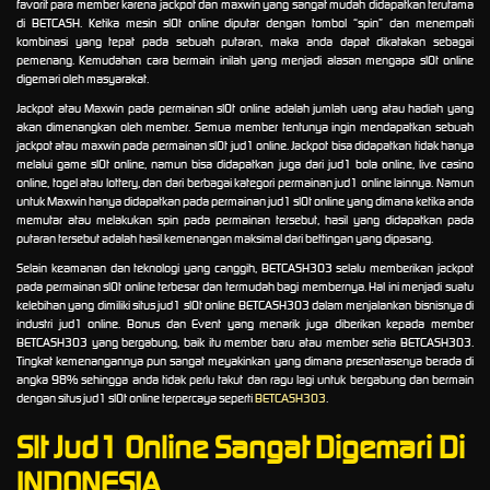
favorit para member karena jackpot dan maxwin yang sangat mudah didapatkan terutama
di BETCASH. Ketika mesin sl0t online diputar dengan tombol “spin” dan menempati
kombinasi yang tepat pada sebuah putaran, maka anda dapat dikatakan sebagai
pemenang. Kemudahan cara bermain inilah yang menjadi alasan mengapa sl0t online
digemari oleh masyarakat.
Jackpot atau Maxwin pada permainan sl0t online adalah jumlah uang atau hadiah yang
akan dimenangkan oleh member. Semua member tentunya ingin mendapatkan sebuah
jackpot atau maxwin pada permainan sl0t jud1 online. Jackpot bisa didapatkan tidak hanya
melalui game sl0t online, namun bisa didapatkan juga dari jud1 bola online, live casino
online, togel atau lottery, dan dari berbagai kategori permainan jud1 online lainnya. Namun
untuk Maxwin hanya didapatkan pada permainan jud1 sl0t online yang dimana ketika anda
memutar atau melakukan spin pada permainan tersebut, hasil yang didapatkan pada
putaran tersebut adalah hasil kemenangan maksimal dari bettingan yang dipasang.
Selain keamanan dan teknologi yang canggih, BETCASH303 selalu memberikan jackpot
pada permainan sl0t online terbesar dan termudah bagi membernya. Hal ini menjadi suatu
kelebihan yang dimiliki situs jud1 sl0t online BETCASH303 dalam menjalankan bisnisnya di
industri jud1 online. Bonus dan Event yang menarik juga diberikan kepada member
BETCASH303 yang bergabung, baik itu member baru atau member setia BETCASH303.
Tingkat kemenangannya pun sangat meyakinkan yang dimana presentasenya berada di
angka 98% sehingga anda tidak perlu takut dan ragu lagi untuk bergabung dan bermain
dengan situs jud1 sl0t online terpercaya seperti
BETCASH303
.
Slt Jud1 Online Sangat Digemari Di
INDONESIA