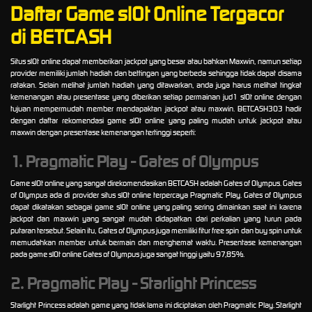
Daftar Game sl0t Online Tergacor
di BETCASH
Situs sl0t online dapat memberikan jackpot yang besar atau bahkan Maxwin, namun setiap
provider memiliki jumlah hadiah dan bettingan yang berbeda sehingga tidak dapat disama
ratakan. Selain melihat jumlah hadiah yang ditawarkan, anda juga harus melihat tingkat
kemenangan atau presentase yang diberikan setiap permainan jud1 sl0t online dengan
tujuan mempermudah member mendapaktan jackpot atau maxwin. BETCASH303 hadir
dengan daftar rekomendasi game sl0t online yang paling mudah untuk jackpot atau
maxwin dengan presentase kemenangan tertinggi seperti:
1. Pragmatic Play - Gates of Olympus
Game sl0t online yang sangat direkomendasikan BETCASH adalah Gates of Olympus. Gates
of Olympus ada di provider situs sl0t online terpercaya Pragmatic Play. Gates of Olympus
dapat dikatakan sebagai game sl0t online yang paling sering dimainkan saat ini karena
jackpot dan maxwin yang sangat mudah didapatkan dari perkalian yang turun pada
putaran tersebut. Selain itu, Gates of Olympus juga memiliki fitur free spin dan buy spin untuk
memudahkan member untuk bermain dan menghemat waktu. Presentase kemenangan
pada game sl0t online Gates of Olympus juga sangat tinggi yaitu 97,85%.
2. Pragmatic Play - Starlight Princess
Starlight Princess adalah game yang tidak lama ini diciptakan oleh Pragmatic Play. Starlight