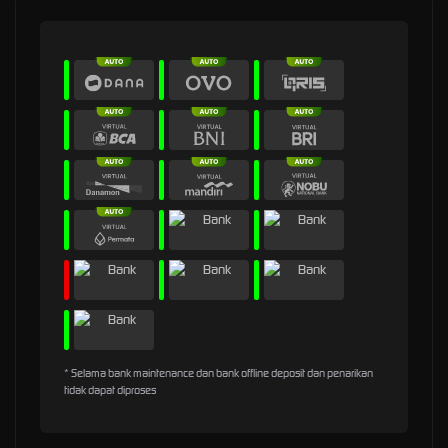
* Selama bank maintenance dan bank offline deposit dan penarikan
tidak dapat diproses