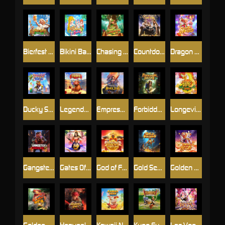
Bierfest Delight
Bikini Babes
Chasing Leprechaun Coins
Countdown to Fortune
Dragon Wonder
Ducky Spin
Legendary El Toro
Empress of the Black Seas
Forbidden Island
Longevity dragon(Fulong)
Gangster's Paradise
Gates Of Kunlun
God of Fortune
Gold Seekers
Golden Gallop