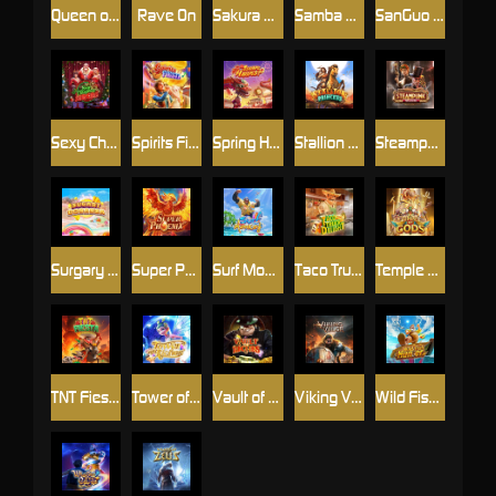
Queen of Aztec
Rave On
Sakura Neko
Samba Fiesta
SanGuo - The Brotherhood
Sexy Christmas Sirens
Spirits Fiesta
Spring Harvest
Stallion Princess
Steampunk Reloaded
Surgary bonanza
Super Phoenix
Surf Monkey
Taco Truck Delight
Temple of Gods
TNT Fiesta
Tower of Riches
Vault of Riches
Viking Valor
Wild Fish Hunter