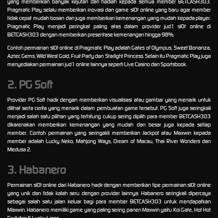
yang memberikan banyak kejutan dan hadiah kepada semua member BETCASH303.
Pragmatic Play selalu memberikan inovasi dan game sl0t online yang baru agar member
tidak cepat mudah bosan dan juga memberikan kemenangan yang mudah kepada player.
Pragmatic Play menjadi peringkat paling atas dalam provider jud1 sl0t online di
BETCASH303 dengan memberikan presentase kemenangan hingga 98%.
Contoh permainan sl0t online di Pragmatic Play adalah Gates of Olympus, Sweet Bonanza,
Aztec Gems, Wild West Gold, Fruit Party dan Starlight Princess. Selain itu Pragmatic Play juga
menyediakan permainan jud1 online lainnya seperti Live Casino dan Sportsbook.
2. PG Soft
Provider PG Soft hadir dengan memberikan visualisasi atau gambar yang menarik untuk
dilihat serta cerita yang menarik dalam pembuatan game tersebut. PG Soft juga seringkali
menjadi salah satu pilihan yang terhitung cukup sering dipilih para member BETCASH303
dikarenakan memberikan kemenangan yang mudah dan besar juga kepada setiap
member. Contoh permainan yang seringakli memberikan Jackpot atau Maxwin kepada
member adalah Lucky Neko, Mahjong Ways, Dream of Macau, Thai River Wonders dan
Medusa 2.
3. Habanero
Permainan sl0t online dari Habanero hadir dengan memberikan tipe permainan sl0t online
yang unik dan tidak kalah seru dengan provider lainnya. Habanero seringkali dipercaya
sebagai salah satu jalan keluar bagi para member BETCASH303 untuk mendapatkan
Maxwin. Habanero memiliki game yang paling sering panen Maxwin yaitu Koi Gate, Hot Hot