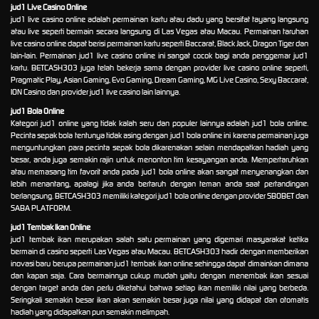
jud1 Live Casino Online
jud1 live casino online adalah permainan kartu atau dadu yang bersifat tayang langsung
atau live seperti bermain secara langsung di Las Vegas atau Macau. Permainan taruhan
live casino online dapat berisi permainan kartu seperti Baccarat, Black Jack, Dragon Tiger dan
lain-lain. Permainan jud1 live casino online ini sangat cocok bagi anda penggemar jud1
kartu. BETCASH303 juga telah bekerja sama dengan provider live casino online seperti,
Pragmatic Play, Asian Gaming, Evo Gaming, Dream Gaming, MG Live Casino, Sexy Baccarat,
ION Casino dan provider jud1 live casino lain lainnya.
jud1 Bola Online
Kategori jud1 online yang tidak kalah seru dan populer lainnya adalah jud1 bola online.
Pecinta sepak bola tentunya tidak asing dengan jud1 bola online ini karena permainan juga
menguntungkan para pecinta sepak bola dikarenakan selain mendapatkan hadiah yang
besar, anda juga semakin rajin untuk menonton tim kesayangan anda. Mempertaruhkan
atau memasang tim favorit anda pada jud1 bola online akan sangat menyenangkan dan
lebih menantang, apalagi jika anda bertaruh dengan teman anda saat pertandingan
berlangsung. BETCASH303 memiliki kategori jud1 bola online dengan provider SBOBET dan
SABA PLATFORM.
jud1 Tembak Ikan Online
jud1 tembak ikan merupakan salah satu permainan yang digemari masyarakat ketika
bermain di casino seperti Las Vegas atau Macau. BETCASH303 hadir dengan memberikan
inovasi baru berupa permainan jud1 tembak ikan online sehingga dapat dimainkan dimana
dan kapan saja. Cara bermainnya cukup mudah yaitu dengan menembak ikan sesuai
dengan target anda dan perlu diketahui bahwa setiap ikan memiliki nilai yang berbeda.
Seringkali semakin besar ikan akan semakin besar juga nilai yang didapat dan otomatis
hadiah yang didapatkan pun semakin melimpah.