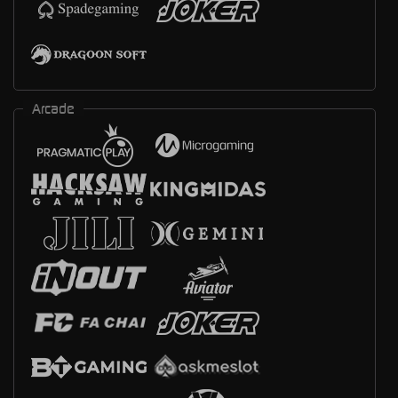
Arcade