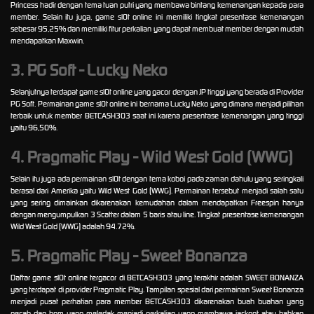
Princess hadir dengan tema tuan putri yang membawa bintang kemenangan kepada para
member. Selain itu juga, game sl0t online ini memiliki tingkat presentase kemenangan
sebesar 95,25% dan memiliki fitur perkalian yang dapat membuat member dengan mudah
mendapatkan Maxwin.
3. PG Soft - Lucky Neko
Selanjutnya terdapat game sl0t online yang gacor dengan JP tinggi yang berada di Provider
PG Soft. Permainan game sl0t online ini bernama Lucky Neko yang dimana menjadi pilihan
terbaik untuk member BETCASH303 saat ini karena presentase kemenangan yang tinggi
yaitu 96,50%.
4. Pragmatic Play - Wild West Gold (WWG)
Selain itu juga ada permainan sl0t dengan tema koboi pada zaman dahulu yang seringkali
berasal dari Amerika yaitu Wild West Gold (WWG). Permainan tersebut menjadi salah satu
yang sering dimainkan dikarenakan kemudahan dalam mendapatkan Freespin hanya
dengan mengumpulkan 3 Scatter dalam 5 baris atau line. Tingkat presentase kemenangan
Wild West Gold (WWG) adalah 94.72%.
5. Pragmatic Play - Sweet Bonanza
Daftar game sl0t online tergacor di BETCASH303 yang terakhir adalah SWEET BONANZA
yang terdapat di provider Pragmatic Play. Tampilan spesial dari permainan Sweet Bonanza
menjadi pusat perhatian para member BETCASH303 dikarenakan buah buahan yang
pecah dan bom yang meledak menjadi perkalian yang membawa jackpot atau bahkan