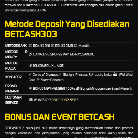
maxwin untuk member BETCASH303. Presentase kemenangan sl0t online gacor Sweet
Bonanza mencapai 96.00%.
Metode Deposit Yang Disediakan
BETCASH303
METODE
BANK:
💵 BCA, 💶 BNI, 💴 BRI, 💷 CIMB 💷, Mandiri.
METODE
E-
💳 DANA, OVO,SHOPEE PAY, GO-PAY, SAKUKU.
MONEY:
METODE
💰 TELKOMSEL, XL, AXIS.
PULSA:
⚡ Gates of Olympus,⭐ Starlight Princess, 😺 Lucky Neko, 🏜 Wild West
sl0t GACOR
Gold, 🍭 Sweet Bonanza
PROMO
💸 BONUS NEW MEMBER 100%, 🎁 Bonus Mingguan dan Event Menarik
MENARIK
CUSTOMER
☎ WHATSAPP
0812-9062-5963
SERVICE
BONUS DAN EVENT BETCASH
BETCASH303 situs jud1 sl0t online terpercaya yang memberikan bonus dan promosi
dengan ketentuan dan persyaratan yang mudah sehingga tidak menyulitkan dan