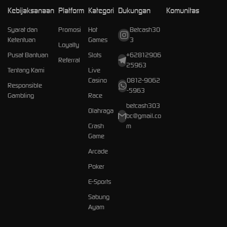
Kebijaksanaan
Platform
Kategori
Dukungan
Komunitas
Syarat dan
Promosi
Hot
Betcash30
Ketentuan
Games
3
Loyalty
Pusat Bantuan
Slots
+62812906
Referral
25963
Tentang Kami
Live
Casino
0812-9062
Responsible
-5963
Gambling
Race
betcash303
Olahraga
bc@gmail.co
Crash
m
Game
Arcade
Poker
E-Sports
Sabung
Ayam