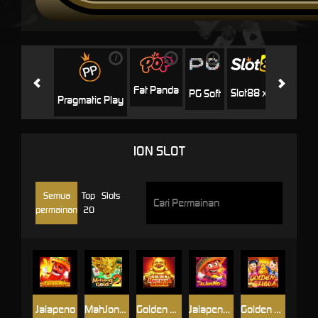
i
i
i
i
i
Facha
Fat Panda
Slot88 x PP
PG Soft
Pragmatic Play
ION SLOT
Semua
Top
Slots
permainan
20
Jalapeno
MahJong Gold 2
Golden Maitreya Buddha
Jalapeno 2
Golden Fuwa