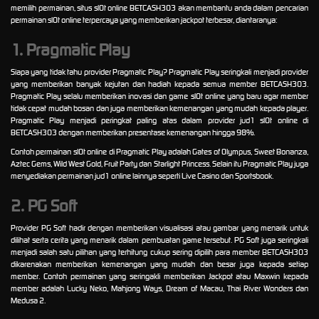
memilih permainan, situs sl0t online BETCASH303 akan membantu anda dalam pencarian
permainan sl0t online terpercaya yang memberikan jackpot terbesar, diantaranya:
1. Pragmatic Play
Siapa yang tidak tahu provider Pragmatic Play? Pragmatic Play seringkali menjadi provider
yang memberikan banyak kejutan dan hadiah kepada semua member BETCASH303.
Pragmatic Play selalu memberikan inovasi dan game sl0t online yang baru agar member
tidak cepat mudah bosan dan juga memberikan kemenangan yang mudah kepada player.
Pragmatic Play menjadi peringkat paling atas dalam provider jud1 sl0t online di
BETCASH303 dengan memberikan presentase kemenangan hingga 98%.
Contoh permainan sl0t online di Pragmatic Play adalah Gates of Olympus, Sweet Bonanza,
Aztec Gems, Wild West Gold, Fruit Party dan Starlight Princess. Selain itu Pragmatic Play juga
menyediakan permainan jud1 online lainnya seperti Live Casino dan Sportsbook.
2. PG Soft
Provider PG Soft hadir dengan memberikan visualisasi atau gambar yang menarik untuk
dilihat serta cerita yang menarik dalam pembuatan game tersebut. PG Soft juga seringkali
menjadi salah satu pilihan yang terhitung cukup sering dipilih para member BETCASH303
dikarenakan memberikan kemenangan yang mudah dan besar juga kepada setiap
member. Contoh permainan yang seringakli memberikan Jackpot atau Maxwin kepada
member adalah Lucky Neko, Mahjong Ways, Dream of Macau, Thai River Wonders dan
Medusa 2.