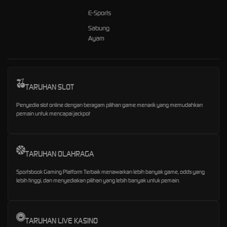
E-Sports
Sabung
Ayam
TARUHAN SLOT
Penyedia slot online dengan beragam pilihan game menarik yang memudahkan
pemain untuk mencapai jackpot
TARUHAN OLAHRAGA
Sportsbook Gaming Platform Terbaik menawarkan lebih banyak game, odds yang
lebih tinggi, dan menyediakan pilihan yang lebih banyak untuk pemain.
TARUHAN LIVE KASINO