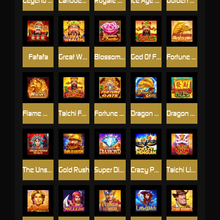
Legend of Aztec
Caribbean Treasure
Royale Expedition
Ice Age Mammoths
Golden Wuzetian
Fafafa
Great Wealth
Blossom of Fortune
God Of Fortune
Fortune Koi
Flame Wolves
Taichi Fortuna
Fortune Gate
Dragon Gate
Dragon Tiles
The Unsurpassed Grace
Gold Rush
Super Diamond
Crazy Penguin
Taichi Lion Dance