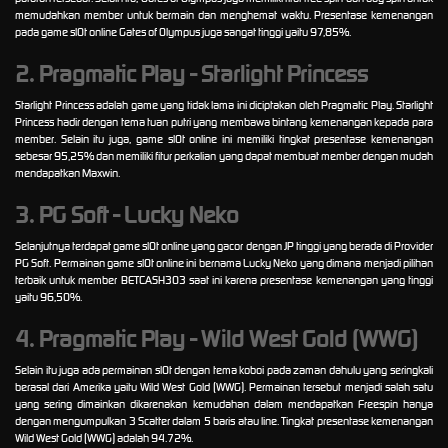
memudahkan member untuk bermain dan menghemat waktu. Presentase kemenangan
pada game sl0t online Gates of Olympus juga sangat tinggi yaitu 97,85%.
2. Pragmatic Play - Starlight Princess
Starlight Princess adalah game yang tidak lama ini diciptakan oleh Pragmatic Play. Starlight
Princess hadir dengan tema tuan putri yang membawa bintang kemenangan kepada para
member. Selain itu juga, game sl0t online ini memiliki tingkat presentase kemenangan
sebesar 95,25% dan memiliki fitur perkalian yang dapat membuat member dengan mudah
mendapatkan Maxwin.
3. PG Soft - Lucky Neko
Selanjutnya terdapat game sl0t online yang gacor dengan JP tinggi yang berada di Provider
PG Soft. Permainan game sl0t online ini bernama Lucky Neko yang dimana menjadi pilihan
terbaik untuk member BETCASH303 saat ini karena presentase kemenangan yang tinggi
yaitu 96,50%.
4. Pragmatic Play - Wild West Gold (WWG)
Selain itu juga ada permainan sl0t dengan tema koboi pada zaman dahulu yang seringkali
berasal dari Amerika yaitu Wild West Gold (WWG). Permainan tersebut menjadi salah satu
yang sering dimainkan dikarenakan kemudahan dalam mendapatkan Freespin hanya
dengan mengumpulkan 3 Scatter dalam 5 baris atau line. Tingkat presentase kemenangan
Wild West Gold (WWG) adalah 94.72%.