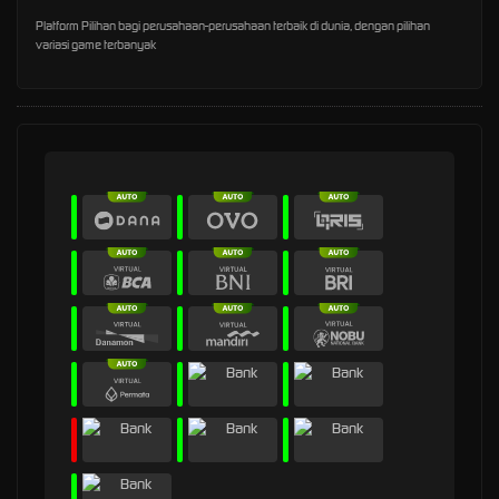
Platform Pilihan bagi perusahaan-perusahaan terbaik di dunia, dengan pilihan
variasi game terbanyak