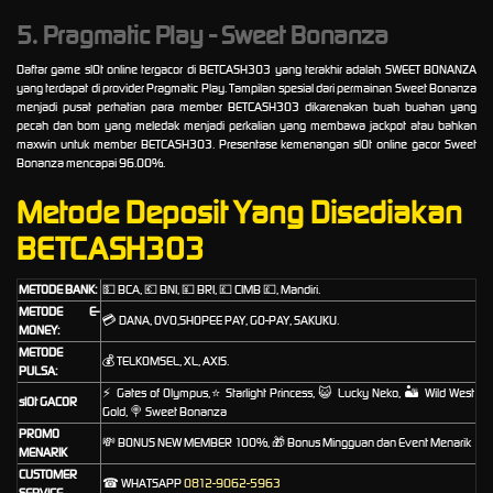
5. Pragmatic Play - Sweet Bonanza
Daftar game sl0t online tergacor di BETCASH303 yang terakhir adalah SWEET BONANZA
yang terdapat di provider Pragmatic Play. Tampilan spesial dari permainan Sweet Bonanza
menjadi pusat perhatian para member BETCASH303 dikarenakan buah buahan yang
pecah dan bom yang meledak menjadi perkalian yang membawa jackpot atau bahkan
maxwin untuk member BETCASH303. Presentase kemenangan sl0t online gacor Sweet
Bonanza mencapai 96.00%.
Metode Deposit Yang Disediakan
BETCASH303
METODE
BANK:
💵 BCA, 💶 BNI, 💴 BRI, 💷 CIMB 💷, Mandiri.
METODE
E-
💳 DANA, OVO,SHOPEE PAY, GO-PAY, SAKUKU.
MONEY:
METODE
💰 TELKOMSEL, XL, AXIS.
PULSA:
⚡ Gates of Olympus,⭐ Starlight Princess, 😺 Lucky Neko, 🏜 Wild West
sl0t GACOR
Gold, 🍭 Sweet Bonanza
PROMO
💸 BONUS NEW MEMBER 100%, 🎁 Bonus Mingguan dan Event Menarik
MENARIK
CUSTOMER
☎ WHATSAPP
0812-9062-5963