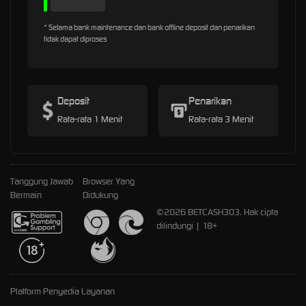
* Selama bank maintenance dan bank offline deposit dan penarikan
tidak dapat diproses
Deposit
Penarikan
Rata-rata 1 Menit
Rata-rata 3 Menit
Tanggung Jawab
Browser Yang
Bermain
Didukung
©2026 BETCASH303. Hak cipta
dilindungi | 18+
Platform Penyedia Layanan