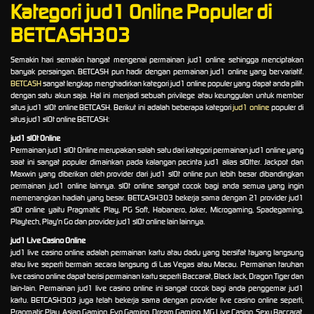
Kategori jud1 Online Populer di
BETCASH303
Semakin hari semakin hangat mengenai permainan jud1 online sehingga menciptakan
banyak persaingan. BETCASH pun hadir dengan permainan jud1 online yang bervariatif.
BETCASH
sangat lengkap menghadirkan kategori jud1 online populer yang dapat anda pilih
dengan satu akun saja. Hal ini menjadi sebuah privilege atau keunggulan untuk member
situs jud1 sl0t online BETCASH. Berikut ini adalah beberapa kategori
jud1 online
populer di
situs jud1 sl0t online BETCASH:
jud1 sl0t Online
Permainan jud1 sl0t Online merupakan salah satu dari kategori permainan jud1 online yang
saat ini sangat populer dimainkan pada kalangan pecinta jud1 alias sl0tter. Jackpot dan
Maxwin yang diberikan oleh provider dari jud1 sl0t online pun lebih besar dibandingkan
permainan jud1 online lainnya. sl0t online sangat cocok bagi anda semua yang ingin
memenangkan hadiah yang besar. BETCASH303 bekerja sama dengan 21 provider jud1
sl0t online yaitu Pragmatic Play, PG Soft, Habanero, Joker, Microgaming, Spadegaming,
Playtech, Play'n Go dan provider jud1 sl0t online lain lainnya.
jud1 Live Casino Online
jud1 live casino online adalah permainan kartu atau dadu yang bersifat tayang langsung
atau live seperti bermain secara langsung di Las Vegas atau Macau. Permainan taruhan
live casino online dapat berisi permainan kartu seperti Baccarat, Black Jack, Dragon Tiger dan
lain-lain. Permainan jud1 live casino online ini sangat cocok bagi anda penggemar jud1
kartu. BETCASH303 juga telah bekerja sama dengan provider live casino online seperti,
Pragmatic Play, Asian Gaming, Evo Gaming, Dream Gaming, MG Live Casino, Sexy Baccarat,