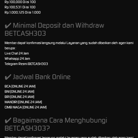
Rp.100,000 Di isi 100
Rp.100,531 Di isi 100
Rp.1.000,125 Di isi 1.000
✔️ Minimal Deposit dan Withdraw
BETCASH303
Member dapat konfirmasi langsung melalui Layanan yang sudah diberikan oleh agen kami
berupa :
Live Chat 24 Jam
Whatsapp 24 Jam
Telegram Resmi BETCASH303
✔️ Jadwal Bank Online
BCA (ONLINE 24 JAM)
BNI (ONLINE 24 JAM)
BRI (ONLINE 24 JAM)
MANDIRI (ONLINE 24 JAM)
CIMB NIAGA (ONLINE 24 JAM)
✔️ Bagaimana Cara Menghubungi
BETCASH303?
Member dapat konfirmasi langsung melalui layanan yang sudah diberikan oleh agen kami