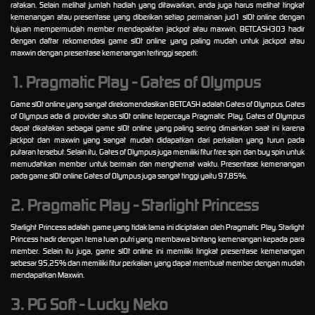
ratakan. Selain melihat jumlah hadiah yang ditawarkan, anda juga harus melihat tingkat
kemenangan atau presentase yang diberikan setiap permainan jud1 sl0t online dengan
tujuan mempermudah member mendapaktan jackpot atau maxwin. BETCASH303 hadir
dengan daftar rekomendasi game sl0t online yang paling mudah untuk jackpot atau
maxwin dengan presentase kemenangan tertinggi seperti:
1. Pragmatic Play - Gates of Olympus
Game sl0t online yang sangat direkomendasikan BETCASH adalah Gates of Olympus. Gates
of Olympus ada di provider situs sl0t online terpercaya Pragmatic Play. Gates of Olympus
dapat dikatakan sebagai game sl0t online yang paling sering dimainkan saat ini karena
jackpot dan maxwin yang sangat mudah didapatkan dari perkalian yang turun pada
putaran tersebut. Selain itu, Gates of Olympus juga memiliki fitur free spin dan buy spin untuk
memudahkan member untuk bermain dan menghemat waktu. Presentase kemenangan
pada game sl0t online Gates of Olympus juga sangat tinggi yaitu 97,85%.
2. Pragmatic Play - Starlight Princess
Starlight Princess adalah game yang tidak lama ini diciptakan oleh Pragmatic Play. Starlight
Princess hadir dengan tema tuan putri yang membawa bintang kemenangan kepada para
member. Selain itu juga, game sl0t online ini memiliki tingkat presentase kemenangan
sebesar 95,25% dan memiliki fitur perkalian yang dapat membuat member dengan mudah
mendapatkan Maxwin.
3. PG Soft - Lucky Neko