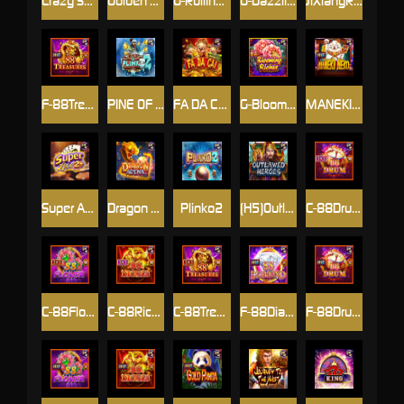
Crazy Sheep
Golden 777(H5)
G-RollingRiches
G-DazzlingDiamond
JiXiangRuYi(H5)
F-88Treasures(H5)
PINE OF PLINKO 2
FA DA CAI(H5)
G-BloomingRiches
MANEKI NEKO(H5)
Super Ace2+
Dragon Arena
Plinko2
(H5)Outlawed Heroes
C-88Drum(H5)
C-88Flower(H5)
C-88Riches(H5)
C-88Treasures(H5)
F-88Diamond(H5)
F-88Drum(H5)