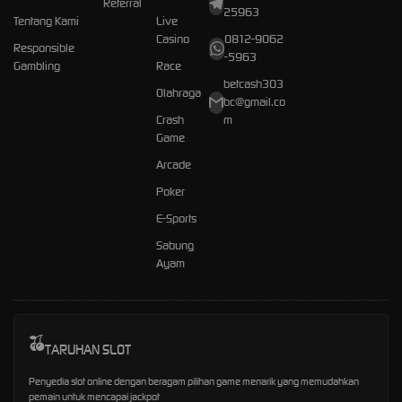
Referral
25963
Tentang Kami
Live
Casino
0812-9062
Responsible
-5963
Gambling
Race
betcash303
Olahraga
bc@gmail.co
Crash
m
Game
Arcade
Poker
E-Sports
Sabung
Ayam
TARUHAN SLOT
Penyedia slot online dengan beragam pilihan game menarik yang memudahkan
pemain untuk mencapai jackpot