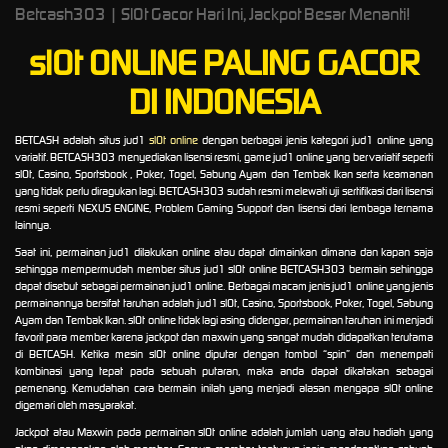
Betcash303 | Sl0t Gacor Hari Ini, Jackpot Besar Menanti!
sl0t ONLINE PALING GACOR
DI INDONESIA
BETCASH adalah situs jud1
sl0t online
dengan berbagai jenis kategori jud1 online yang
variatif. BETCASH303 menyediakan lisensi resmi, game jud1 online yang bervariatif seperti
sl0t, Casino, Sportsbook , Poker, Togel, Sabung Ayam dan Tembak Ikan serta keamanan
yang tidak perlu diragukan lagi. BETCASH303 sudah resmi melewati uji sertifikasi dari lisensi
resmi seperti NEXUS ENGINE, Problem Gaming Support dan lisensi dari lembaga ternama
lainnya.
Saat ini, permainan jud1 dilakukan online atau dapat dimainkan dimana dan kapan saja
sehingga mempermudah member situs jud1 sl0t online BETCASH303 bermain sehingga
dapat disebut sebagai permainan jud1 online. Berbagai macam jenis jud1 online yang jenis
permainannya bersifat taruhan adalah jud1 sl0t, Casino, Sportsbook, Poker, Togel, Sabung
Ayam dan Tembak Ikan. sl0t online tidak lagi asing didengar, permainan taruhan ini menjadi
favorit para member karena jackpot dan maxwin yang sangat mudah didapatkan terutama
di BETCASH. Ketika mesin sl0t online diputar dengan tombol “spin” dan menempati
kombinasi yang tepat pada sebuah putaran, maka anda dapat dikatakan sebagai
pemenang. Kemudahan cara bermain inilah yang menjadi alasan mengapa sl0t online
digemari oleh masyarakat.
Jackpot atau Maxwin pada permainan sl0t online adalah jumlah uang atau hadiah yang