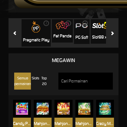
i
i
i
i
i
Facha
Fat Panda
Slot88 x PP
PG Soft
Pragmatic Play
MEGAWIN
Semua
Slots
Top
permainan
20
Candy Paradise 2048
Mahjong Hit +
Mahjong Hit
Mahjong Hit 2
Crazy Mahjong