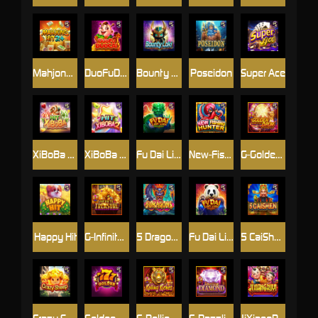
Mahjong Hit 2+
DuoFuDuoCai
Bounty Loki
Poseidon
Super Ace
XiBoBa Hit
XiBoBa Hit2
Fu Dai Lian Lian-Dragon
New-Fishing Hunter
G-GoldenDrum
Happy Hit
G-InfiniteTreasure
5 Dragons(H5)
Fu Dai Lian Lian-Panda
5 CaiShen(H5)