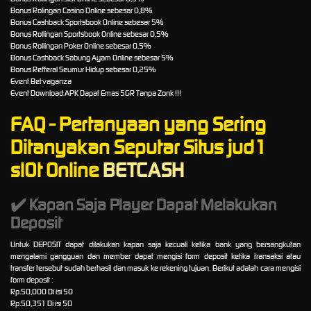
Bonus Rolingan Casino Online sebesar 0,8%
Bonus Cashback Sportsbook Online sebesar 5%
Bonus Rollingan Sportsbook Online sebesar 0,5%
Bonus Rollingan Poker Online sebesar 0,5%
Bonus Cashback Sabung Ayam Online sebesar 5%
Bonus Refferal Seumur Hidup sebesar 0,25%
Event Betvaganza
Event Download APK Dapat Emas 5GR Tanpa Zonk !!!
FAQ - Pertanyaan yang Sering
Ditanyakan Seputar Situs jud1
sl0t Online
BETCASH
✔️ Kapan Saja Player Dapat Melakukan
Deposit
Untuk DEPOSIT dapat dilakukan kapan saja kecuali ketika bank yang bersangkutan
mengalami gangguan dan member dapat mengisi form deposit ketika transaksi atau
transfer tersebut sudah berhasil dan masuk ke rekening tujuan. Berikut adalah cara mengisi
form deposit :
Rp.50,000 Di isi 50
Rp.50,351 Di isi 50