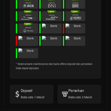
* Selama bank maintenance dan bank offline deposit dan penarikan
tidak dapat diproses
Deposit
Penarikan
Rata-rata 1 Menit
Rata-rata 3 Menit