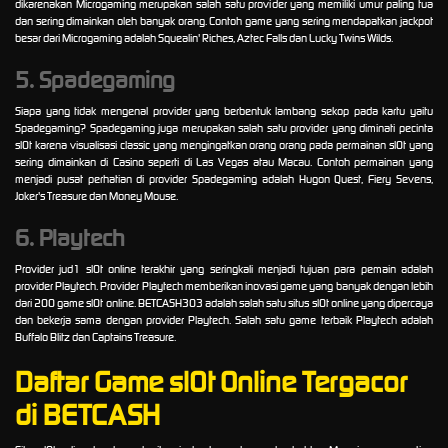
dikarenakan Microgaming merupakan salah satu provider yang memiliki umur paling tua
dan sering dimainkan oleh banyak orang. Contoh game yang sering mendapatkan jackpot
besar dari Microgaming adalah Squealin' Riches, Aztec Falls dan Lucky Twins Wilds.
5. Spadegaming
Siapa yang tidak mengenal provider yang berbentuk lambang sekop pada kartu yaitu
Spadegaming? Spadegaming juga merupakan salah satu provider yang diminati pecinta
sl0t karena visualisasi classic yang mengingatkan orang orang pada permainan sl0t yang
sering dimainkan di Casino seperti di Las Vegas atau Macau. Contoh permainan yang
menjadi pusat perhatian di provider Spadegaming adalah Hugon Quest, Fiery Sevens,
Joker's Treasure dan Money Mouse.
6. Playtech
Provider jud1 sl0t online terakhir yang seringkali menjadi tujuan para pemain adalah
provider Playtech. Provider Playtech memberikan inovasi game yang banyak dengan lebih
dari 200 game sl0t online. BETCASH303 adalah salah satu situs sl0t online yang dipercaya
dan bekerja sama dengan provider Playtech. Salah satu game terbaik Playtech adalah
Buffalo Blitz dan Captains Treasure.
Daftar Game sl0t Online Tergacor
di BETCASH