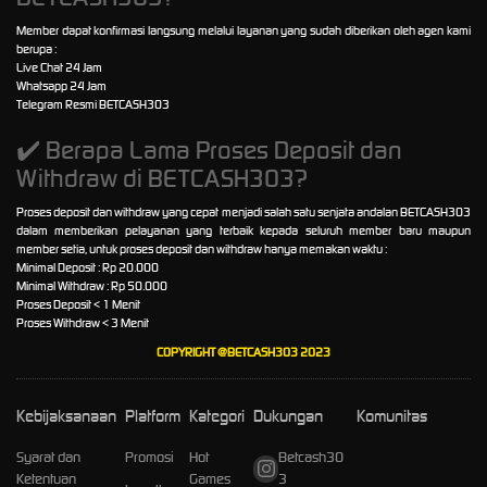
Member dapat konfirmasi langsung melalui layanan yang sudah diberikan oleh agen kami
berupa :
Live Chat 24 Jam
Whatsapp 24 Jam
Telegram Resmi BETCASH303
✔️ Berapa Lama Proses Deposit dan
Withdraw di BETCASH303?
Proses deposit dan withdraw yang cepat menjadi salah satu senjata andalan BETCASH303
dalam memberikan pelayanan yang terbaik kepada seluruh member baru maupun
member setia, untuk proses deposit dan withdraw hanya memakan waktu :
Minimal Deposit : Rp 20.000
Minimal Withdraw : Rp 50.000
Proses Deposit < 1 Menit
Proses Withdraw < 3 Menit
COPYRIGHT @BETCASH303 2023
Kebijaksanaan
Platform
Kategori
Dukungan
Komunitas
Syarat dan
Promosi
Hot
Betcash30
Ketentuan
Games
3