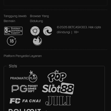
Tanggung Jawab
Browser Yang
Bermain
Didukung
©2026 BETCASH303. Hak cipta
dilindungi | 18+
Platform Penyedia Layanan
Slots