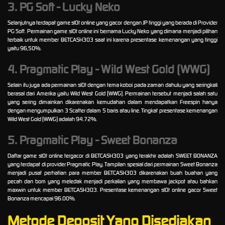
3. PG Soft - Lucky Neko
Selanjutnya terdapat game sl0t online yang gacor dengan JP tinggi yang berada di Provider
PG Soft. Permainan game sl0t online ini bernama Lucky Neko yang dimana menjadi pilihan
terbaik untuk member BETCASH303 saat ini karena presentase kemenangan yang tinggi
yaitu 96,50%.
4. Pragmatic Play - Wild West Gold (WWG)
Selain itu juga ada permainan sl0t dengan tema koboi pada zaman dahulu yang seringkali
berasal dari Amerika yaitu Wild West Gold (WWG). Permainan tersebut menjadi salah satu
yang sering dimainkan dikarenakan kemudahan dalam mendapatkan Freespin hanya
dengan mengumpulkan 3 Scatter dalam 5 baris atau line. Tingkat presentase kemenangan
Wild West Gold (WWG) adalah 94.72%.
5. Pragmatic Play - Sweet Bonanza
Daftar game sl0t online tergacor di BETCASH303 yang terakhir adalah SWEET BONANZA
yang terdapat di provider Pragmatic Play. Tampilan spesial dari permainan Sweet Bonanza
menjadi pusat perhatian para member BETCASH303 dikarenakan buah buahan yang
pecah dan bom yang meledak menjadi perkalian yang membawa jackpot atau bahkan
maxwin untuk member BETCASH303. Presentase kemenangan sl0t online gacor Sweet
Bonanza mencapai 96.00%.
Metode Deposit Yang Disediakan