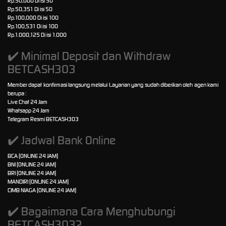
Rp.50,000 Di isi 50
Rp.50,351 Di isi 50
Rp.100,000 Di isi 100
Rp.100,531 Di isi 100
Rp.1.000,125 Di isi 1.000
✔️ Minimal Deposit dan Withdraw
BETCASH303
Member dapat konfirmasi langsung melalui Layanan yang sudah diberikan oleh agen kami
berupa :
Live Chat 24 Jam
Whatsapp 24 Jam
Telegram Resmi BETCASH303
✔️ Jadwal Bank Online
BCA (ONLINE 24 JAM)
BNI (ONLINE 24 JAM)
BRI (ONLINE 24 JAM)
MANDIRI (ONLINE 24 JAM)
CIMB NIAGA (ONLINE 24 JAM)
✔️ Bagaimana Cara Menghubungi
BETCASH303?