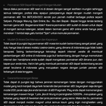
Permainan Sl0t Dapat Dimengerti Dengan Mudah
Harus diakui permainan sl0t saat ini di desain dengan sangat seefisien mungkin sehingga
semua kalangan, profesi atau apapun pekerjaannya dapat dengan mudah mengerti
permainan sl0t. Tim BETCASH303 sendiri pun pernah melihat berbagai profesi seperti
Satpam, Penjaga Warung, Ojek Online, Ibu - Ibu dan Bapak - Bapak hingga lansia sedang
bermain game sl0t. Bagaimana tidak? Karena permainan sl0t sudah di desain untuk dapat
di mengerti semua kalangan, sebab dalam bermain game sl0t online anda hanya perlu
menekan 1 tombol saja yaitu tombol "Spin" untuk memulai permainan.
Mudah Di Akses Dari Manapun dan Kapanpun
Tidak dapat di pungkiri lagi permainan sl0t masa kini sudah berkembang sangat pesat, yang
dulu hanya bisa di akses melalui casino-casino, yang dimana di indonesia juga tidak boleh
beroprasi. Seiring berkembangnya teknologi seperti internet ,wesite dll membuat
perkembangan sl0t online di indonesia juga ikut berkembang, dengan hanya memerlukan
internet dan handphone anda sudah dapat mengakses permainan sl0t dimana pun, dan
kapan pun anda mau. Hal ini lah yang membuat permainan sl0t dapat berkembang secara
pesat terutama di indonesia yang merupakan negara dengan jumlah pemain sl0t
terbanyak di asia tenggara.
Garansi Kemenangan Besar
Tidak dapat di pungkiri lagi bahwa jaminan kemenangan besar dengan menggunakan
modal yang kecil menjadi daya tarik tersendiri dari permainan sl0t, bayangkan saja dengan
modal 200 perak saja jika anda bermain di sl0t Pragmatic Play anda dapat memenangkan
kemanangan maxwin hinga 1 juta , jika di hitung ini peningkatan 5000% , merupakan yang
terbesar yang dapat di tawarkan dari jenis permainan yang sama. Maka dari itu, permainan
sl0t dapat menjadi medan magnet untuk semua kaum yang ingin menghasilan uang