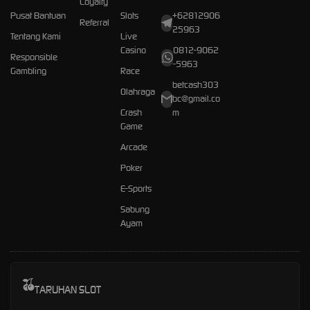
Loyalty
Pusat Bantuan
Slots
+62812906
Referral
25963
Tentang Kami
Live
Casino
0812-9062
Responsible
-5963
Gambling
Race
betcash303
Olahraga
bc@gmail.co
Crash
m
Game
Arcade
Poker
E-Sports
Sabung
Ayam
TARUHAN SLOT