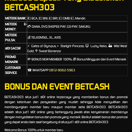
BETCASH303
METODE
BANK:
💵 BCA, 💶 BNI, 💴 BRI, 💷 CIMB 💷, Mandiri.
METODE
E-
💳 DANA, OVO,SHOPEE PAY, GO-PAY, SAKUKU.
MONEY:
METODE
💰 TELKOMSEL, XL, AXIS.
PULSA:
⚡ Gates of Olympus,⭐ Starlight Princess, 😺 Lucky Neko, 🏜 Wild West
sl0t GACOR
Gold, 🍭 Sweet Bonanza
PROMO
💸 BONUS NEW MEMBER 100%, 🎁 Bonus Mingguan dan Event Menarik
MENARIK
CUSTOMER
☎ WHATSAPP
0812-9062-5963
SERVICE
BONUS DAN EVENT BETCASH
BETCASH303 situs jud1 sl0t online terpercaya yang memberikan bonus dan promosi
dengan ketentuan dan persyaratan yang mudah sehingga tidak menyulitkan dan
membingungkan member baru maupun member setia BETCASH303. BETCASH303
adalah situs jud1 sl0t online yang bertanggung jawab atas kenyamanan membernya
dengan menyediakan bonus dan promosi yang menarik. Berikut adalah bonus dan promosi
yang dapat anda claim saat bergabung di situs jud1 sl0t online BETCASH303:
Welcome Bonus 100% untuk member baru