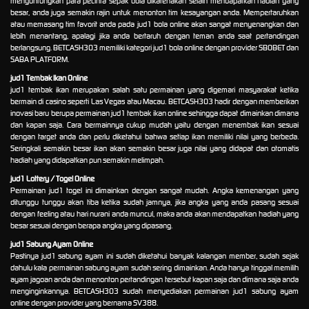
menguntungkan para pecinta sepak bola dikarenakan selain mendapatkan hadiah yang
besar, anda juga semakin rajin untuk menonton tim kesayangan anda. Mempertaruhkan
atau memasang tim favorit anda pada jud1 bola online akan sangat menyenangkan dan
lebih menantang, apalagi jika anda bertaruh dengan teman anda saat pertandingan
berlangsung. BETCASH303 memiliki kategori jud1 bola online dengan provider SBOBET dan
SABA PLATFORM.
jud1 Tembak Ikan Online
jud1 tembak ikan merupakan salah satu permainan yang digemari masyarakat ketika
bermain di casino seperti Las Vegas atau Macau. BETCASH303 hadir dengan memberikan
inovasi baru berupa permainan jud1 tembak ikan online sehingga dapat dimainkan dimana
dan kapan saja. Cara bermainnya cukup mudah yaitu dengan menembak ikan sesuai
dengan target anda dan perlu diketahui bahwa setiap ikan memiliki nilai yang berbeda.
Seringkali semakin besar ikan akan semakin besar juga nilai yang didapat dan otomatis
hadiah yang didapatkan pun semakin melimpah.
jud1 Lottery / Togel Online
Permainan jud1 togel ini dimainkan dengan sangat mudah. Angka kemenangan yang
ditunggu tunggu akan tiba ketika sudah jamnya, jika angka yang anda pasang sesuai
dengan feeling atau hari nurani anda muncul, maka anda akan mendapatkan hadiah yang
besar sesuai dengan berapa angka yang dipasang.
jud1 Sabung Ayam Online
Pastinya jud1 sabung ayam ini sudah diketahui banyak kalangan member, sudah sejak
dahulu kala permainan sabung ayam sudah sering dimainkan. Anda hanya tinggal memilih
ayam jagoan anda dan menonton pertandingan tersebut kapan saja dan dimana saja anda
menginginkannya. BETCASH303 sudah menyediakan permainan jud1 sabung ayam
online dengan provider yang bernama SV388.