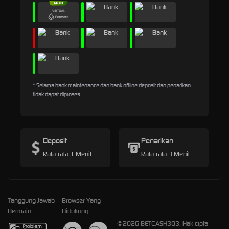
* Selama bank maintenance dan bank offline deposit dan penarikan
tidak dapat diproses
Deposit
Penarikan
Rata-rata 1 Menit
Rata-rata 3 Menit
Tanggung Jawab
Browser Yang
Bermain
Didukung
©2026 BETCASH303. Hak cipta