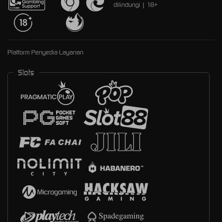
dilindungi | 18+
Platform Penyedia Layanan
Slots