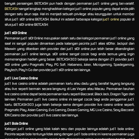
banyak persaingan. BETCASH pun hadir dengan permainan jud1 online yang bervariatif.
BETCASH
sangat lengkap menghadirkan kategori jud1 online populer yang dapat anda pilih
dengan satu akun saja. Hal ini menjadi sebuah privilege atau keunggulan untuk member
situs jud1 sl0t online BETCASH. Berikut ini adalah beberapa kategori
jud1 online
populer di
situs jud1 sl0t online BETCASH:
jud1 sl0t Online
Permainan jud1 sl0t Online merupakan salah satu dari kategori permainan jud1 online yang
saat ini sangat populer dimainkan pada kalangan pecinta jud1 alias sl0tter. Jackpot dan
Maxwin yang diberikan oleh provider dari jud1 sl0t online pun lebih besar dibandingkan
permainan jud1 online lainnya. sl0t online sangat cocok bagi anda semua yang ingin
memenangkan hadiah yang besar. BETCASH303 bekerja sama dengan 21 provider jud1
sl0t online yaitu Pragmatic Play, PG Soft, Habanero, Joker, Microgaming, Spadegaming,
Playtech, Play'n Go dan provider jud1 sl0t online lain lainnya.
jud1 Live Casino Online
jud1 live casino online adalah permainan kartu atau dadu yang bersifat tayang langsung
atau live seperti bermain secara langsung di Las Vegas atau Macau. Permainan taruhan
live casino online dapat berisi permainan kartu seperti Baccarat, Black Jack, Dragon Tiger dan
lain-lain. Permainan jud1 live casino online ini sangat cocok bagi anda penggemar jud1
kartu. BETCASH303 juga telah bekerja sama dengan provider live casino online seperti,
Pragmatic Play, Asian Gaming, Evo Gaming, Dream Gaming, MG Live Casino, Sexy Baccarat,
ION Casino dan provider jud1 live casino lain lainnya.
jud1 Bola Online
Kategori jud1 online yang tidak kalah seru dan populer lainnya adalah jud1 bola online.
Pecinta sepak bola tentunya tidak asing dengan jud1 bola online ini karena permainan juga