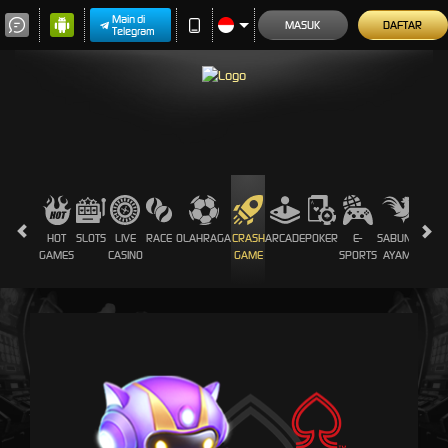
Main di
MASUK
DAFTAR
Telegram
HOT
SLOTS
LIVE
RACE
OLAHRAGA
CRASH
ARCADE
POKER
E-
SABUNG
PROM
GAMES
CASINO
GAME
SPORTS
AYAM