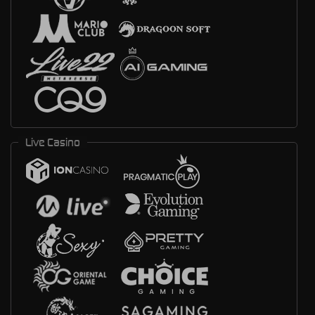
Live Casino