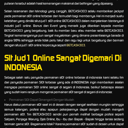
putaran tersebut adalah hasil kemenangan maksimal dari bettingan yang dipasang.
Selain keamanan dan teknologi yang canggih, BETCASH303 selalu memberikan jackpot
pada permainan sl0t online terbesar dan termudah bagi membernya. Hal ini menjadi suatu
kelebihan yang dimiliki situs jud1 sl0t online BETCASH303 dalam menjalankan bisnisnya di
industri jud1 online. Bonus dan Event yang menarik juga diberikan kepada member
BETCASH303 yang bergabung, baik itu member baru atau member setia BETCASH303.
Tingkat kemenangannya pun sangat meyakinkan yang dimana presentasenya berada di
angka 98% sehingga anda tidak perlu takut dan ragu lagi untuk bergabung dan bermain
dengan situs jud1 sl0t online terpercaya seperti
BETCASH303
.
Slt Jud1 Online Sangat Digemari Di
INDONESIA
Sebagai salah satu penyedia permainan sl0t online terbesar di indonesia kami selaku tim
dari penyedia permainan Sl0t terbesar yang ada di INDONESIA ingin memberikan asalan
mengapa permainan Sl0t online sangat di segani di Indonesia, berikut beberapa alasan
yang sudah kami rangkum mengenai permainan sl0t sangat di segani di indonesia:
Permainan Sl0t Dapat Dimengerti Dengan Mudah
Harus diakui permainan sl0t saat ini di desain dengan sangat seefisien mungkin sehingga
semua kalangan, profesi atau apapun pekerjaannya dapat dengan mudah mengerti
permainan sl0t. Tim BETCASH303 sendiri pun pernah melihat berbagai profesi seperti
Satpam, Penjaga Warung, Ojek Online, Ibu - Ibu dan Bapak - Bapak hingga lansia sedang
bermain game sl0t. Bagaimana tidak? Karena permainan sl0t sudah di desain untuk dapat