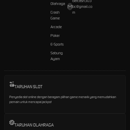
betcash303
Olahraga
bc@gmail.co
Crash
m
Game
Arcade
Poker
E-Sports
Sabung
Ayam
TARUHAN SLOT
Penyedia slot online dengan beragam pilihan game menarik yang memudahkan
pemain untuk mencapai jackpot
TARUHAN OLAHRAGA