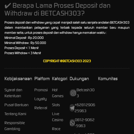
✔️ Berapa Lama Proses Deposit dan
Withdraw di BETCASH303?
Proses deposit dan withdraw yang cepat menjadi salah satu senjata andalan BETCASH303
dalam memberikan pelayanan yang terbaik kepada seluruh member baru maupun
member setia, untuk proses deposit dan withdraw hanya memakan waktu :
Minimal Deposit : Rp 20.000
Minimal Withdraw : Rp 50.000
Proses Deposit < 1 Menit
Proses Withdraw < 3 Menit
COPYRIGHT @BETCASH303 2023
Kebijaksanaan
Platform
Kategori
Dukungan
Komunitas
Syarat dan
Promosi
Hot
Betcash30
Ketentuan
Games
3
Loyalty
Pusat Bantuan
Slots
+62812906
Referral
25963
Tentang Kami
Live
Casino
0812-9062
Responsible
-5963
Gambling
Race