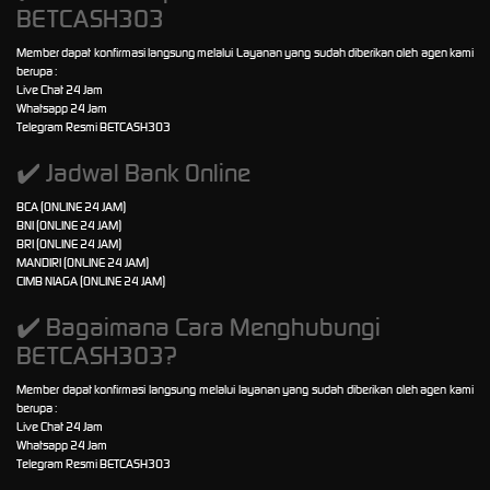
BETCASH303
Member dapat konfirmasi langsung melalui Layanan yang sudah diberikan oleh agen kami
berupa :
Live Chat 24 Jam
Whatsapp 24 Jam
Telegram Resmi BETCASH303
✔️ Jadwal Bank Online
BCA (ONLINE 24 JAM)
BNI (ONLINE 24 JAM)
BRI (ONLINE 24 JAM)
MANDIRI (ONLINE 24 JAM)
CIMB NIAGA (ONLINE 24 JAM)
✔️ Bagaimana Cara Menghubungi
BETCASH303?
Member dapat konfirmasi langsung melalui layanan yang sudah diberikan oleh agen kami
berupa :
Live Chat 24 Jam
Whatsapp 24 Jam
Telegram Resmi BETCASH303