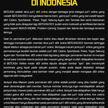
DI INDONESIA
BETCASH adalah situs jud1
sl0t online
dengan berbagai jenis kategori jud1 online yang
variatif. BETCASH303 menyediakan lisensi resmi, game jud1 online yang bervariatif seperti
sl0t, Casino, Sportsbook , Poker, Togel, Sabung Ayam dan Tembak Ikan serta keamanan
yang tidak perlu diragukan lagi. BETCASH303 sudah resmi melewati uji sertifikasi dari lisensi
resmi seperti NEXUS ENGINE, Problem Gaming Support dan lisensi dari lembaga ternama
lainnya.
Saat ini, permainan jud1 dilakukan online atau dapat dimainkan dimana dan kapan saja
sehingga mempermudah member situs jud1 sl0t online BETCASH303 bermain sehingga
dapat disebut sebagai permainan jud1 online. Berbagai macam jenis jud1 online yang jenis
permainannya bersifat taruhan adalah jud1 sl0t, Casino, Sportsbook, Poker, Togel, Sabung
Ayam dan Tembak Ikan. sl0t online tidak lagi asing didengar, permainan taruhan ini menjadi
favorit para member karena jackpot dan maxwin yang sangat mudah didapatkan terutama
di BETCASH. Ketika mesin sl0t online diputar dengan tombol “spin” dan menempati
kombinasi yang tepat pada sebuah putaran, maka anda dapat dikatakan sebagai
pemenang. Kemudahan cara bermain inilah yang menjadi alasan mengapa sl0t online
digemari oleh masyarakat.
Jackpot atau Maxwin pada permainan sl0t online adalah jumlah uang atau hadiah yang
akan dimenangkan oleh member. Semua member tentunya ingin mendapatkan sebuah
jackpot atau maxwin pada permainan sl0t jud1 online. Jackpot bisa didapatkan tidak hanya
melalui game sl0t online, namun bisa didapatkan juga dari jud1 bola online, live casino
online, togel atau lottery, dan dari berbagai kategori permainan jud1 online lainnya. Namun
untuk Maxwin hanya didapatkan pada permainan jud1 sl0t online yang dimana ketika anda
memutar atau melakukan spin pada permainan tersebut, hasil yang didapatkan pada