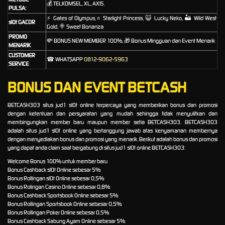
💰 TELKOMSEL, XL, AXIS.
PULSA:
⚡ Gates of Olympus,⭐ Starlight Princess, 😺 Lucky Neko, 🏜 Wild West
sl0t GACOR
Gold, 🍭 Sweet Bonanza
PROMO
💸 BONUS NEW MEMBER 100%, 🎁 Bonus Mingguan dan Event Menarik
MENARIK
CUSTOMER
☎ WHATSAPP
0812-9062-5963
SERVICE
BONUS DAN EVENT BETCASH
BETCASH303 situs jud1 sl0t online terpercaya yang memberikan bonus dan promosi
dengan ketentuan dan persyaratan yang mudah sehingga tidak menyulitkan dan
membingungkan member baru maupun member setia BETCASH303. BETCASH303
adalah situs jud1 sl0t online yang bertanggung jawab atas kenyamanan membernya
dengan menyediakan bonus dan promosi yang menarik. Berikut adalah bonus dan promosi
yang dapat anda claim saat bergabung di situs jud1 sl0t online BETCASH303:
Welcome Bonus 100% untuk member baru
Bonus Cashback sl0t Online sebesar 5%
Bonus Rollingan sl0t Online sebesar 0,5%
Bonus Rolingan Casino Online sebesar 0,8%
Bonus Cashback Sportsbook Online sebesar 5%
Bonus Rollingan Sportsbook Online sebesar 0,5%
Bonus Rollingan Poker Online sebesar 0,5%
Bonus Cashback Sabung Ayam Online sebesar 5%