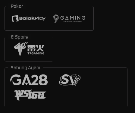
Poker
E-Sports
Sabung Ayam