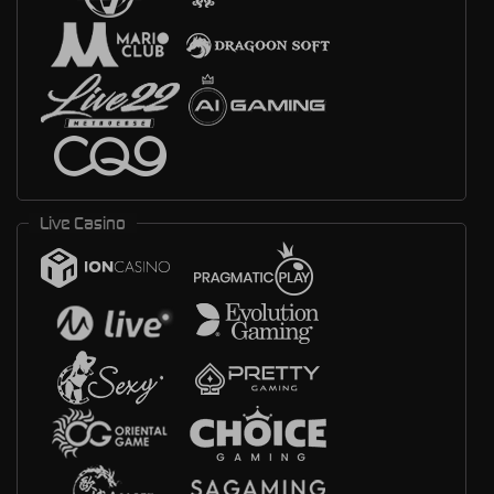
Live Casino