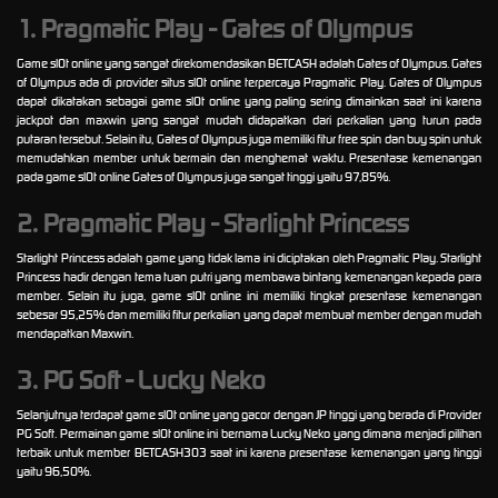
1. Pragmatic Play - Gates of Olympus
Game sl0t online yang sangat direkomendasikan BETCASH adalah Gates of Olympus. Gates
of Olympus ada di provider situs sl0t online terpercaya Pragmatic Play. Gates of Olympus
dapat dikatakan sebagai game sl0t online yang paling sering dimainkan saat ini karena
jackpot dan maxwin yang sangat mudah didapatkan dari perkalian yang turun pada
putaran tersebut. Selain itu, Gates of Olympus juga memiliki fitur free spin dan buy spin untuk
memudahkan member untuk bermain dan menghemat waktu. Presentase kemenangan
pada game sl0t online Gates of Olympus juga sangat tinggi yaitu 97,85%.
2. Pragmatic Play - Starlight Princess
Starlight Princess adalah game yang tidak lama ini diciptakan oleh Pragmatic Play. Starlight
Princess hadir dengan tema tuan putri yang membawa bintang kemenangan kepada para
member. Selain itu juga, game sl0t online ini memiliki tingkat presentase kemenangan
sebesar 95,25% dan memiliki fitur perkalian yang dapat membuat member dengan mudah
mendapatkan Maxwin.
3. PG Soft - Lucky Neko
Selanjutnya terdapat game sl0t online yang gacor dengan JP tinggi yang berada di Provider
PG Soft. Permainan game sl0t online ini bernama Lucky Neko yang dimana menjadi pilihan
terbaik untuk member BETCASH303 saat ini karena presentase kemenangan yang tinggi
yaitu 96,50%.