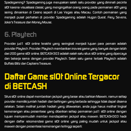
Spadegaming? Spadegaming juga merupakan salah satu provider yang diminati pecinta
sl0t karena visualisasi classic yang mengingatkan orang orang pada permainan sl0t yang
sering dimainkan di Casino seperti di Las Vegas atau Macau. Contoh permainan yang
menjadi pusat perhatian di provider Spadegaming adalah Hugon Quest, Fiery Sevens,
Joker's Treasure dan Money Mouse.
6. Playtech
Provider jud1 sl0t online terakhir yang seringkali menjadi tujuan para pemain adalah
provider Playtech. Provider Playtech memberikan inovasi game yang banyak dengan lebih
dari 200 game sl0t online. BETCASH303 adalah salah satu situs sl0t online yang dipercaya
dan bekerja sama dengan provider Playtech. Salah satu game terbaik Playtech adalah
Buffalo Blitz dan Captains Treasure.
Daftar Game sl0t Online Tergacor
di BETCASH
Situs sl0t online dapat memberikan jackpot yang besar atau bahkan Maxwin, namun setiap
provider memiliki jumlah hadiah dan bettingan yang berbeda sehingga tidak dapat disama
ratakan. Selain melihat jumlah hadiah yang ditawarkan, anda juga harus melihat tingkat
kemenangan atau presentase yang diberikan setiap permainan jud1 sl0t online dengan
tujuan mempermudah member mendapaktan jackpot atau maxwin. BETCASH303 hadir
dengan daftar rekomendasi game sl0t online yang paling mudah untuk jackpot atau
maxwin dengan presentase kemenangan tertinggi seperti: