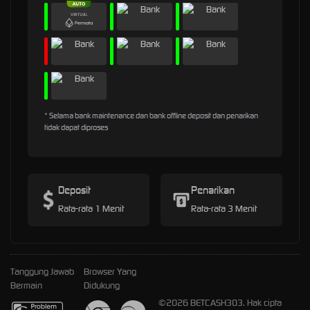
* Selama bank maintenance dan bank offline deposit dan penarikan
tidak dapat diproses
Deposit
Penarikan
Rata-rata 1 Menit
Rata-rata 3 Menit
Tanggung Jawab
Browser Yang
Bermain
Didukung
©2026 BETCASH303. Hak cipta