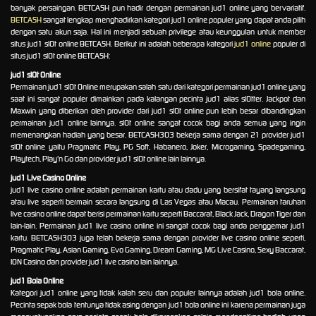
banyak persaingan. BETCASH pun hadir dengan permainan jud1 online yang bervariatif.
BETCASH
sangat lengkap menghadirkan kategori jud1 online populer yang dapat anda pilih
dengan satu akun saja. Hal ini menjadi sebuah privilege atau keunggulan untuk member
situs jud1 sl0t online BETCASH. Berikut ini adalah beberapa kategori
jud1 online
populer di
situs jud1 sl0t online BETCASH:
jud1 sl0t Online
Permainan jud1 sl0t Online merupakan salah satu dari kategori permainan jud1 online yang
saat ini sangat populer dimainkan pada kalangan pecinta jud1 alias sl0tter. Jackpot dan
Maxwin yang diberikan oleh provider dari jud1 sl0t online pun lebih besar dibandingkan
permainan jud1 online lainnya. sl0t online sangat cocok bagi anda semua yang ingin
memenangkan hadiah yang besar. BETCASH303 bekerja sama dengan 21 provider jud1
sl0t online yaitu Pragmatic Play, PG Soft, Habanero, Joker, Microgaming, Spadegaming,
Playtech, Play'n Go dan provider jud1 sl0t online lain lainnya.
jud1 Live Casino Online
jud1 live casino online adalah permainan kartu atau dadu yang bersifat tayang langsung
atau live seperti bermain secara langsung di Las Vegas atau Macau. Permainan taruhan
live casino online dapat berisi permainan kartu seperti Baccarat, Black Jack, Dragon Tiger dan
lain-lain. Permainan jud1 live casino online ini sangat cocok bagi anda penggemar jud1
kartu. BETCASH303 juga telah bekerja sama dengan provider live casino online seperti,
Pragmatic Play, Asian Gaming, Evo Gaming, Dream Gaming, MG Live Casino, Sexy Baccarat,
ION Casino dan provider jud1 live casino lain lainnya.
jud1 Bola Online
Kategori jud1 online yang tidak kalah seru dan populer lainnya adalah jud1 bola online.
Pecinta sepak bola tentunya tidak asing dengan jud1 bola online ini karena permainan juga