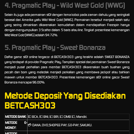
4. Pragmatic Play - Wild West Gold (WWG)
Selain itu juga ada permainan sl0t dengan tema koboi pada zaman dahulu yang seringkali
berasal dari Amerika yaitu Wild West Gold (WWG). Permainan tersebut menjadi salah satu
yang sering dimainkan dikarenakan kemudahan dalam mendapatkan Freespin hanya
dengan mengumpulkan 3 Scatter dalam 5 baris atau line. Tingkat presentase kemenangan
Wild West Gold (WWG) adalah 94.72%.
5. Pragmatic Play - Sweet Bonanza
Daftar game sl0t online tergacor di BETCASH303 yang terakhir adalah SWEET BONANZA
yang terdapat di provider Pragmatic Play. Tampilan spesial dari permainan Sweet Bonanza
menjadi pusat perhatian para member BETCASH303 dikarenakan buah buahan yang
pecah dan bom yang meledak menjadi perkalian yang membawa jackpot atau bahkan
maxwin untuk member BETCASH303. Presentase kemenangan sl0t online gacor Sweet
Bonanza mencapai 96.00%.
Metode Deposit Yang Disediakan
BETCASH303
METODE
BANK:
💵 BCA, 💶 BNI, 💴 BRI, 💷 CIMB 💷, Mandiri.
METODE
E-
💳 DANA, OVO,SHOPEE PAY, GO-PAY, SAKUKU.
MONEY:
METODE