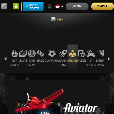
Main di
MASUK
DAFTAR
Telegram
HOT
SLOTS
LIVE
RACE
OLAHRAGA
CRASH
ARCADE
POKER
E-
SABUNG
PROM
GAMES
CASINO
GAME
SPORTS
AYAM