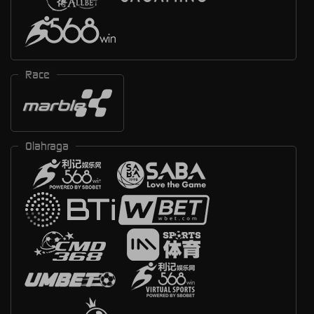
Race
Olahraga