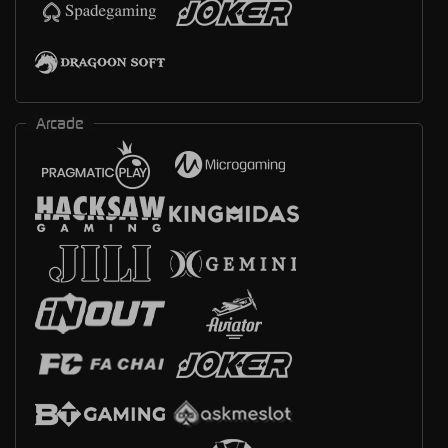
Arcade