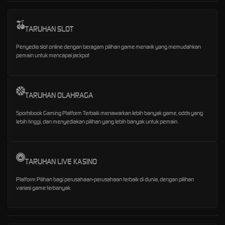
TARUHAN SLOT
Penyedia slot online dengan beragam pilihan game menarik yang memudahkan
pemain untuk mencapai jackpot
TARUHAN OLAHRAGA
Sportsbook Gaming Platform Terbaik menawarkan lebih banyak game, odds yang
lebih tinggi, dan menyediakan pilihan yang lebih banyak untuk pemain.
TARUHAN LIVE KASINO
Platform Pilihan bagi perusahaan-perusahaan terbaik di dunia, dengan pilihan
variasi game terbanyak