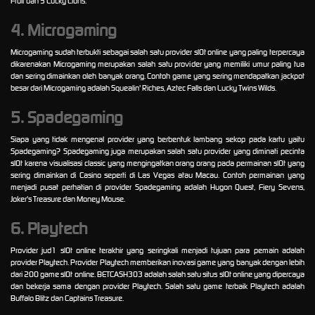
Fruit dan 5 Lucky Lions.
4. Microgaming
Microgaming sudah terbukti sebagai salah satu provider sl0t online yang paling terpercaya
dikarenakan Microgaming merupakan salah satu provider yang memiliki umur paling tua
dan sering dimainkan oleh banyak orang. Contoh game yang sering mendapatkan jackpot
besar dari Microgaming adalah Squealin' Riches, Aztec Falls dan Lucky Twins Wilds.
5. Spadegaming
Siapa yang tidak mengenal provider yang berbentuk lambang sekop pada kartu yaitu
Spadegaming? Spadegaming juga merupakan salah satu provider yang diminati pecinta
sl0t karena visualisasi classic yang mengingatkan orang orang pada permainan sl0t yang
sering dimainkan di Casino seperti di Las Vegas atau Macau. Contoh permainan yang
menjadi pusat perhatian di provider Spadegaming adalah Hugon Quest, Fiery Sevens,
Joker's Treasure dan Money Mouse.
6. Playtech
Provider jud1 sl0t online terakhir yang seringkali menjadi tujuan para pemain adalah
provider Playtech. Provider Playtech memberikan inovasi game yang banyak dengan lebih
dari 200 game sl0t online. BETCASH303 adalah salah satu situs sl0t online yang dipercaya
dan bekerja sama dengan provider Playtech. Salah satu game terbaik Playtech adalah
Buffalo Blitz dan Captains Treasure.