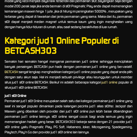
modal yang kecil menjadi daya tarik tersendiri dari permainan sl0t, bayangkan saja dengan
modal 200 perak saja jika anda bermain di sl0t Pragmatic Play anda dapat memenangkan
kemanangan maxwin hinga 1 juta , jika di hitung ini peningkatan 5000% , merupakan yang
terbesar yang dapat di tawarkan dari jenis permainan yang sama. Maka dari itu, permainan
sl0t dapat menjadi medan magnet untuk semua kaum yang ingin menghasilan uang
dengan hanya tidur-tiduran di rumah, atau saat sedang beraktivitas di luar rumah.
Kategori jud1 Online Populer di
BETCASH303
Semakin hari semakin hangat mengenai permainan jud1 online sehingga menciptakan
banyak persaingan. BETCASH pun hadir dengan permainan jud1 online yang bervariatif.
BETCASH
sangat lengkap menghadirkan kategori jud1 online populer yang dapat anda pilih
dengan satu akun saja. Hal ini menjadi sebuah privilege atau keunggulan untuk member
situs jud1 sl0t online BETCASH. Berikut ini adalah beberapa kategori
jud1 online
populer di
situs jud1 sl0t online BETCASH:
jud1 sl0t Online
Permainan jud1 sl0t Online merupakan salah satu dari kategori permainan jud1 online yang
saat ini sangat populer dimainkan pada kalangan pecinta jud1 alias sl0tter. Jackpot dan
Maxwin yang diberikan oleh provider dari jud1 sl0t online pun lebih besar dibandingkan
permainan jud1 online lainnya. sl0t online sangat cocok bagi anda semua yang ingin
memenangkan hadiah yang besar. BETCASH303 bekerja sama dengan 21 provider jud1
sl0t online yaitu Pragmatic Play, PG Soft, Habanero, Joker, Microgaming, Spadegaming,
Playtech, Play'n Go dan provider jud1 sl0t online lain lainnya.