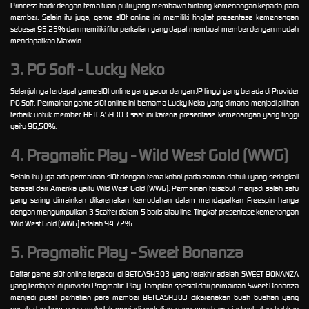
Princess hadir dengan tema tuan putri yang membawa bintang kemenangan kepada para
member. Selain itu juga, game sl0t online ini memiliki tingkat presentase kemenangan
sebesar 95,25% dan memiliki fitur perkalian yang dapat membuat member dengan mudah
mendapatkan Maxwin.
3. PG Soft - Lucky Neko
Selanjutnya terdapat game sl0t online yang gacor dengan JP tinggi yang berada di Provider
PG Soft. Permainan game sl0t online ini bernama Lucky Neko yang dimana menjadi pilihan
terbaik untuk member BETCASH303 saat ini karena presentase kemenangan yang tinggi
yaitu 96,50%.
4. Pragmatic Play - Wild West Gold (WWG)
Selain itu juga ada permainan sl0t dengan tema koboi pada zaman dahulu yang seringkali
berasal dari Amerika yaitu Wild West Gold (WWG). Permainan tersebut menjadi salah satu
yang sering dimainkan dikarenakan kemudahan dalam mendapatkan Freespin hanya
dengan mengumpulkan 3 Scatter dalam 5 baris atau line. Tingkat presentase kemenangan
Wild West Gold (WWG) adalah 94.72%.
5. Pragmatic Play - Sweet Bonanza
Daftar game sl0t online tergacor di BETCASH303 yang terakhir adalah SWEET BONANZA
yang terdapat di provider Pragmatic Play. Tampilan spesial dari permainan Sweet Bonanza
menjadi pusat perhatian para member BETCASH303 dikarenakan buah buahan yang
pecah dan bom yang meledak menjadi perkalian yang membawa jackpot atau bahkan