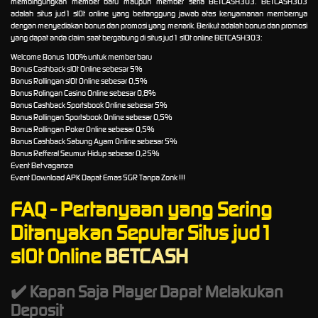
membingungkan member baru maupun member setia BETCASH303. BETCASH303
adalah situs jud1 sl0t online yang bertanggung jawab atas kenyamanan membernya
dengan menyediakan bonus dan promosi yang menarik. Berikut adalah bonus dan promosi
yang dapat anda claim saat bergabung di situs jud1 sl0t online BETCASH303:
Welcome Bonus 100% untuk member baru
Bonus Cashback sl0t Online sebesar 5%
Bonus Rollingan sl0t Online sebesar 0,5%
Bonus Rolingan Casino Online sebesar 0,8%
Bonus Cashback Sportsbook Online sebesar 5%
Bonus Rollingan Sportsbook Online sebesar 0,5%
Bonus Rollingan Poker Online sebesar 0,5%
Bonus Cashback Sabung Ayam Online sebesar 5%
Bonus Refferal Seumur Hidup sebesar 0,25%
Event Betvaganza
Event Download APK Dapat Emas 5GR Tanpa Zonk !!!
FAQ - Pertanyaan yang Sering
Ditanyakan Seputar Situs jud1
sl0t Online
BETCASH
✔️ Kapan Saja Player Dapat Melakukan
Deposit