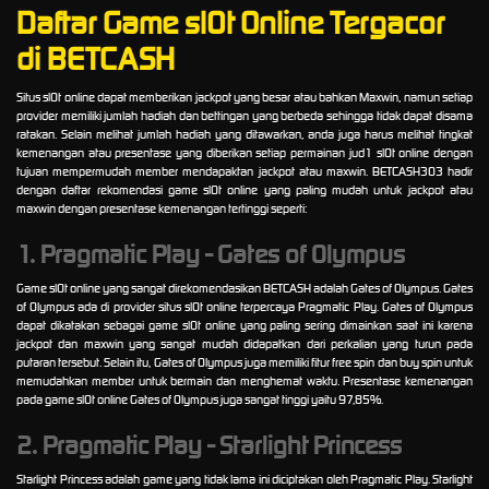
Daftar Game sl0t Online Tergacor
di BETCASH
Situs sl0t online dapat memberikan jackpot yang besar atau bahkan Maxwin, namun setiap
provider memiliki jumlah hadiah dan bettingan yang berbeda sehingga tidak dapat disama
ratakan. Selain melihat jumlah hadiah yang ditawarkan, anda juga harus melihat tingkat
kemenangan atau presentase yang diberikan setiap permainan jud1 sl0t online dengan
tujuan mempermudah member mendapaktan jackpot atau maxwin. BETCASH303 hadir
dengan daftar rekomendasi game sl0t online yang paling mudah untuk jackpot atau
maxwin dengan presentase kemenangan tertinggi seperti:
1. Pragmatic Play - Gates of Olympus
Game sl0t online yang sangat direkomendasikan BETCASH adalah Gates of Olympus. Gates
of Olympus ada di provider situs sl0t online terpercaya Pragmatic Play. Gates of Olympus
dapat dikatakan sebagai game sl0t online yang paling sering dimainkan saat ini karena
jackpot dan maxwin yang sangat mudah didapatkan dari perkalian yang turun pada
putaran tersebut. Selain itu, Gates of Olympus juga memiliki fitur free spin dan buy spin untuk
memudahkan member untuk bermain dan menghemat waktu. Presentase kemenangan
pada game sl0t online Gates of Olympus juga sangat tinggi yaitu 97,85%.
2. Pragmatic Play - Starlight Princess
Starlight Princess adalah game yang tidak lama ini diciptakan oleh Pragmatic Play. Starlight