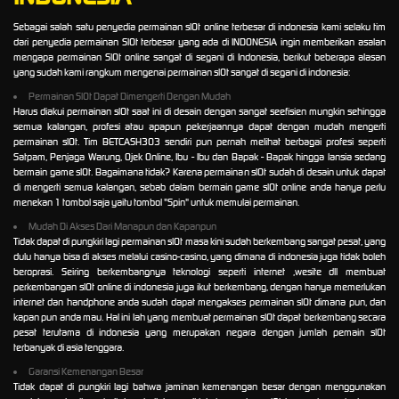
Sebagai salah satu penyedia permainan sl0t online terbesar di indonesia kami selaku tim
dari penyedia permainan Sl0t terbesar yang ada di INDONESIA ingin memberikan asalan
mengapa permainan Sl0t online sangat di segani di Indonesia, berikut beberapa alasan
yang sudah kami rangkum mengenai permainan sl0t sangat di segani di indonesia:
Permainan Sl0t Dapat Dimengerti Dengan Mudah
Harus diakui permainan sl0t saat ini di desain dengan sangat seefisien mungkin sehingga
semua kalangan, profesi atau apapun pekerjaannya dapat dengan mudah mengerti
permainan sl0t. Tim BETCASH303 sendiri pun pernah melihat berbagai profesi seperti
Satpam, Penjaga Warung, Ojek Online, Ibu - Ibu dan Bapak - Bapak hingga lansia sedang
bermain game sl0t. Bagaimana tidak? Karena permainan sl0t sudah di desain untuk dapat
di mengerti semua kalangan, sebab dalam bermain game sl0t online anda hanya perlu
menekan 1 tombol saja yaitu tombol "Spin" untuk memulai permainan.
Mudah Di Akses Dari Manapun dan Kapanpun
Tidak dapat di pungkiri lagi permainan sl0t masa kini sudah berkembang sangat pesat, yang
dulu hanya bisa di akses melalui casino-casino, yang dimana di indonesia juga tidak boleh
beroprasi. Seiring berkembangnya teknologi seperti internet ,wesite dll membuat
perkembangan sl0t online di indonesia juga ikut berkembang, dengan hanya memerlukan
internet dan handphone anda sudah dapat mengakses permainan sl0t dimana pun, dan
kapan pun anda mau. Hal ini lah yang membuat permainan sl0t dapat berkembang secara
pesat terutama di indonesia yang merupakan negara dengan jumlah pemain sl0t
terbanyak di asia tenggara.
Garansi Kemenangan Besar
Tidak dapat di pungkiri lagi bahwa jaminan kemenangan besar dengan menggunakan