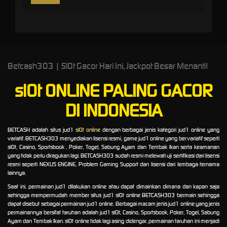
Betcash303 | Sl0t Gacor Hari Ini, Jackpot Besar Menanti!
sl0t ONLINE PALING GACOR
DI INDONESIA
BETCASH adalah situs jud1
sl0t online
dengan berbagai jenis kategori jud1 online yang
variatif. BETCASH303 menyediakan lisensi resmi, game jud1 online yang bervariatif seperti
sl0t, Casino, Sportsbook , Poker, Togel, Sabung Ayam dan Tembak Ikan serta keamanan
yang tidak perlu diragukan lagi. BETCASH303 sudah resmi melewati uji sertifikasi dari lisensi
resmi seperti NEXUS ENGINE, Problem Gaming Support dan lisensi dari lembaga ternama
lainnya.
Saat ini, permainan jud1 dilakukan online atau dapat dimainkan dimana dan kapan saja
sehingga mempermudah member situs jud1 sl0t online BETCASH303 bermain sehingga
dapat disebut sebagai permainan jud1 online. Berbagai macam jenis jud1 online yang jenis
permainannya bersifat taruhan adalah jud1 sl0t, Casino, Sportsbook, Poker, Togel, Sabung
Ayam dan Tembak Ikan. sl0t online tidak lagi asing didengar, permainan taruhan ini menjadi