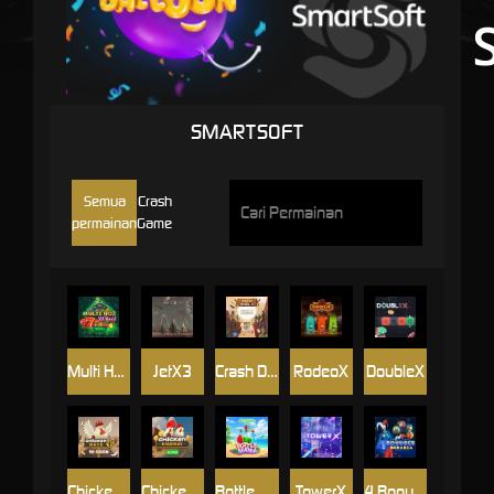
SMARTSOFT
Semua
Crash
permainan
Game
Multi Hot Wheel
JetX3
Crash Duel X
RodeoX
DoubleX
ChickenWays
Chicken Highway
Bottle Mania
TowerX
4 Bonuses Bonanza