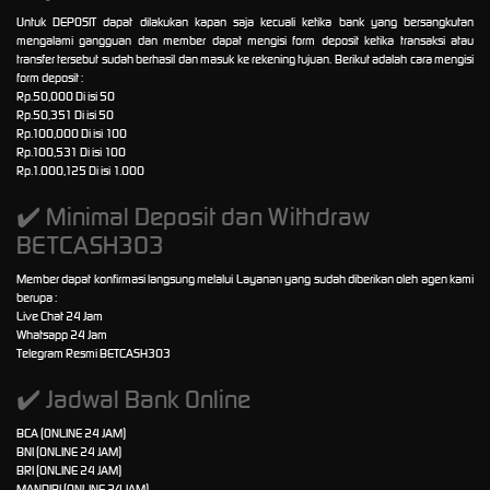
Untuk DEPOSIT dapat dilakukan kapan saja kecuali ketika bank yang bersangkutan
mengalami gangguan dan member dapat mengisi form deposit ketika transaksi atau
transfer tersebut sudah berhasil dan masuk ke rekening tujuan. Berikut adalah cara mengisi
form deposit :
Rp.50,000 Di isi 50
Rp.50,351 Di isi 50
Rp.100,000 Di isi 100
Rp.100,531 Di isi 100
Rp.1.000,125 Di isi 1.000
✔️ Minimal Deposit dan Withdraw
BETCASH303
Member dapat konfirmasi langsung melalui Layanan yang sudah diberikan oleh agen kami
berupa :
Live Chat 24 Jam
Whatsapp 24 Jam
Telegram Resmi BETCASH303
✔️ Jadwal Bank Online
BCA (ONLINE 24 JAM)
BNI (ONLINE 24 JAM)
BRI (ONLINE 24 JAM)
MANDIRI (ONLINE 24 JAM)