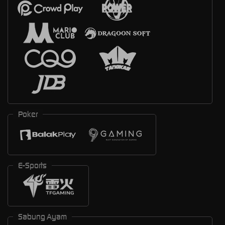
Poker
E-Sports
Sabung Ayam