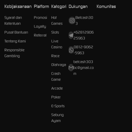
Kebijaksanaan
Platform
Kategori
Dukungan
Komunitas
Syarat dan
Promosi
Hot
Betcash30
Ketentuan
Games
3
Loyalty
Pusat Bantuan
Slots
+62812906
Referral
25963
Tentang Kami
Live
Casino
0812-9062
Responsible
-5963
Gambling
Race
betcash303
Olahraga
bc@gmail.co
Crash
m
Game
Arcade
Poker
E-Sports
Sabung
Ayam